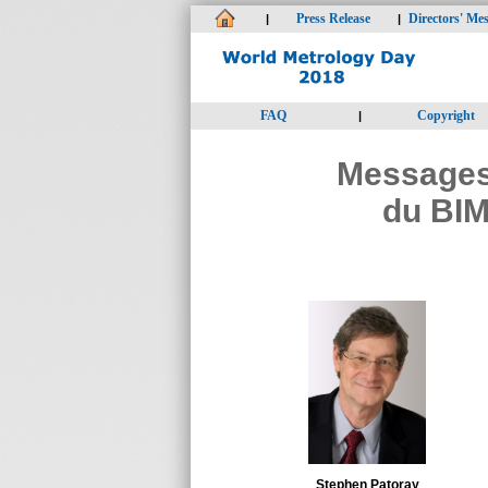
Press Release
Directors' Me
|
|
FAQ
Copyright
|
Messages
du BIM
Stephen Patoray