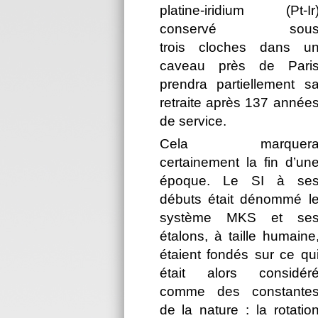
platine‑iridium (Pt‑Ir
conservé sou
trois cloches dans u
caveau près de Pari
prendra partiellement s
retraite après 137 année
de service.
Cela marquer
certainement la fin d’un
époque. Le SI à se
débuts était dénommé l
système MKS et se
étalons, à taille humaine
étaient fondés sur ce qu
était alors considér
comme des constante
de la nature : la rotatio