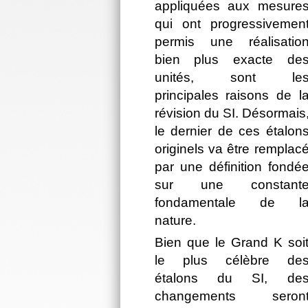
appliquées aux mesure
qui ont progressivemen
permis une réalisatio
bien plus exacte de
unités, sont le
principales raisons de l
révision du SI. Désormais
le dernier de ces étalon
originels va être remplac
par une définition fondé
sur une constant
fondamentale de l
nature.
Bien que le Grand K soi
le plus célèbre de
étalons du SI, de
changements seron